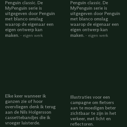
Penguin classic. De
Penguin classic. De
MyPenguin serie is
MyPenguin serie is
uitgegeven door Penguin
uitgegeven door Penguin
met blanco omslag
met blanco omslag
waarop de eigenaar een
waarop de eigenaar een
eigen ontwerp kan
eigen ontwerp kan
maken.
maken.
-
eigen werk
-
eigen werk
Elke keer wanneer ik
Illustraties voor een
ganzen zie of hoor
campagne om fietsers
overvliegen denk ik terug
aan te moedigen beter
aan de Nils Holgersson
zichtbaar te zijn in het
cassettebandjes die ik
verkeer, met licht en
vroeger luisterde.
reflectoren.